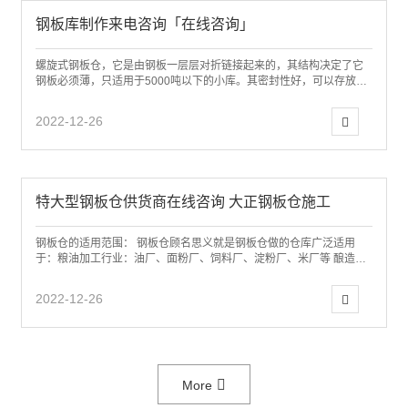
钢板库制作来电咨询「在线咨询」
螺旋式钢板仓，它是由钢板一层层对折链接起来的，其结构决定了它
钢板必须薄，只适用于5000吨以下的小库。其密封性好，可以存放存
放水泥、粉煤灰、粮食等各种粉末状物质...
2022-12-26
特大型钢板仓供货商在线咨询 大正钢板仓施工
钢板仓的适用范围： 钢板仓顾名思义就是钢板仓做的仓库广泛适用
于：粮油加工行业：油厂、面粉厂、饲料厂、淀粉厂、米厂等 酿造行
业：酒厂、啤酒厂、酒精厂等 建材行业：...
2022-12-26
More