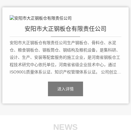
安阳市大正钢板仓有限责任公司
安阳市大正钢板仓有限责任公司生产钢板仓、骨料仓、水泥
仓、粮食钢板仓、钢板筒仓、钢结构及粮机设备，是集科研、
设计、生产、安装等配套服务的施工企业，是河南省钢板仓工
程技术研究中心依托单位，河南省省级企业技术中心，通过
ISO9001质量体系认证、知识产权管理体系认证。 公司创立于
2002年，短短数年，先后承建了建材、粮油食品、酿造、饲
料、化工、轻工、电力、港口等领域的钢板仓8000余座，并独
进入详情
立完成了马来西亚、越南、肯尼...
NEWS