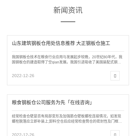
新闻资讯
山东建筑钢板仓用处信息推荐 大正钢板仓施工
我国钢板仓技术在粮食行业应用与发展起步较晚，20世纪80年代，我
国钢板仓的建造取得了空qian发展。我国引进吸收了美国装配式钢板
仓全套技术、设备生产线，按照国外...
2022-12-26
粮食钢板仓公司服务为先「在线咨询」
经常检查仓壁是否有局部变形及加强筋仓壁板螺栓连接情况，如发现
螺栓脱落应立即补装上;卸料空仓后应经常检查筒仓的密封性及门框和
相邻周边侧板，力筋有无变形或裂缝等现象...
2022-12-26